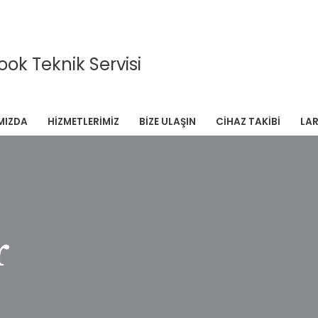
ok Teknik Servisi
MIZDA
HIZMETLERIMIZ
BIZE ULAŞIN
CIHAZ TAKIBI
LAR
r